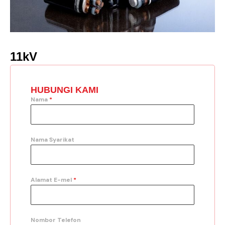
11kV
HUBUNGI KAMI
Nama
*
Nama Syarikat
Alamat E-mel
*
Nombor Telefon